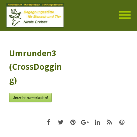
Umrunden3
(CrossDoggin
g)
Jetzt herunterladen!