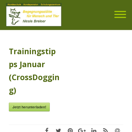
Trainingstip
ps Januar
(CrossDoggin
g)
Jetzt herunterladen!