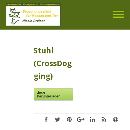
Stuhl
(CrossDog
ging)
Jetzt
herunterladen!