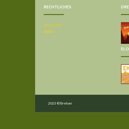
RECHTLICHES
DRE
Impressum
AGB’s
ELO
2025 © Breloer