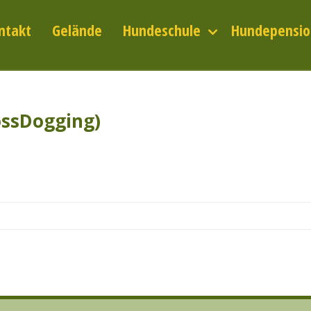
ntakt
Gelände
Hundeschule
Hundepensio
ossDogging)